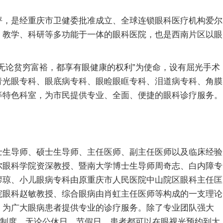
坪，是经重庆市卫健委批准成立、全球连锁眼科医疗机构爱尔
、教学、科研等多功能于一体的眼科医院，也是西南片区以眼
论贫穷富裕，都享有眼健康的权利”为使命，设有屈光手术
青光眼专科、眼底病专科、眼睑眼眶专科、泪道病专科、角膜
等特色科室，为市民提供专业、全面、便捷的眼科诊疗服务。
士生导师、硕士生导师、主任医师、副主任医师以及临床经验
尔眼科学院资深教授、暨南大学博士生导师周奇志、白内障专
廖琼、小儿眼病专科由原重庆市人民医院中山院区眼科主任匡
院眼科赵敏教授、综合眼病由肖虹主任医师等构成的一支理论
，为广大眼病患者提供专业的诊疗服务。除了专业团队强大
”制度，无论公休日、节假日，患者都可以在眼视光预约到大