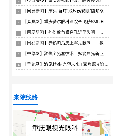
【今日头条】重庆爱尔眼科袁洪峰教授为3岁患儿实施西藏首例儿童眼眶恶性肿瘤手术成功“保命”
4
【网易新闻】床头“台灯”成灼伤双眼“隐形杀手”——重庆眼视光眼科医院深夜接诊电光性眼炎患者
5
【凤凰网】重庆爱尔眼科医院全飞秒SMILE pro散光矫正增强版上线，智能化散光矫正更精准
6
【网易新闻】外伤致角膜穿孔近乎失明！ 重庆眼视光眼科医院紧急角膜移植成功保眼球获光明
7
【网易新闻】养鹦鹉后患上罕见眼病——微孢子虫急性浅层角结膜炎 重庆眼视光眼科医院精准揪出“元凶”
8
【中华网】聚焦全光塑技术，赋能屈光新征程——全光塑屈光手术初阶培训班重庆站圆满落幕
9
【千龙网】渝见精准·光塑未来 | 聚焦屈光诊疗新发展，2026重庆屈光手术学术研讨会圆满落幕
10
来院线路