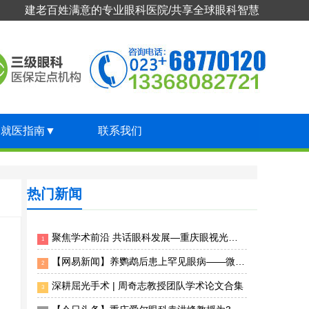
建老百姓满意的专业眼科医院/共享全球眼科智慧
就医指南
▼
联系我们
热门新闻
聚焦学术前沿 共话眼科发展—重庆眼视光眼科医院专家团受邀出席2026年第十届临床眼科大会
1
【网易新闻】养鹦鹉后患上罕见眼病——微孢子虫急性浅层角结膜炎 重庆眼视光眼科医院精准揪出“元凶”
2
深耕屈光手术 | 周奇志教授团队学术论文合集
3