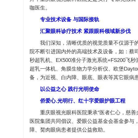
咖医生。
专业技术设备 与国际接轨
汇聚眼科诊疗技术 紧跟眼科领域新步伐
我们深知，清晰优质的视觉质量不仅源于的
院不断引进国内外的高端技术及设备，如：蔡司全
秒超乳机、EX500准分子激光系统+FS200飞秒激光
超乳一体机、角膜生物力学分析仪、欧堡Dayton
备，为近视、白内障、眼底、眼表等其它眼病
以公益之心 践行光明使命
侨爱心.光明行、红十字爱眼护眼工程
重庆眼视光眼科医院秉承“医者仁心，慈善办
医院集团共同倡议、爱眼公益基金会基金参与
障、胬肉眼病患者提供公益救助。