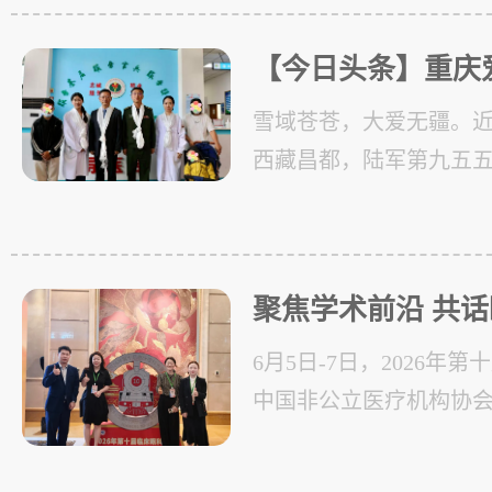
供了扎实...
【今日头条】重庆
教授为3岁患儿实
雪域苍苍，大爱无疆。近日
眼眶恶性肿瘤手术成
西藏昌都，陆军第九五
通明。一场挑战高原医
疗空白的高难度儿童眼
这里
聚焦学术前沿 共
庆眼视光眼科医院
6月5日-7日，2026年
2026年第十届临
中国非公立医疗机构协
会在此隆重召开。本次
疗机构协会主办、眼科