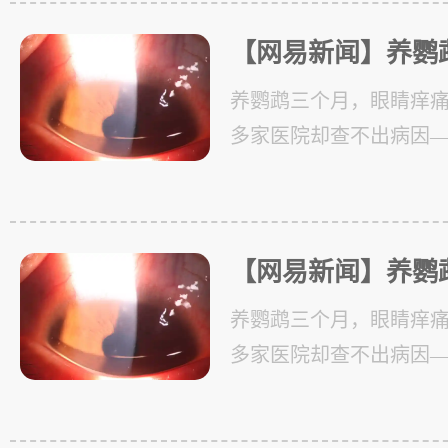
【网易新闻】养鹦
病——微孢子虫急
养鹦鹉三个月，眼睛痒
重庆眼视光眼科医
多家医院却查不出病因—
凶”
名)怎么也没想到，让自己饱
元凶&quot;，
【网易新闻】养鹦
病——微孢子虫急
养鹦鹉三个月，眼睛痒
重庆眼视光眼科医
多家医院却查不出病因—
凶”
名)怎么也没想到，让自己饱
元凶&quot;，