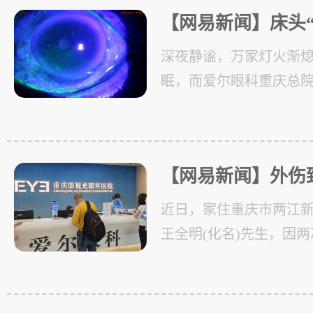
【网易新闻】床头
眼“隐形杀手”—
深夜静谧，万家灯火渐
医院深夜接诊电光
眠，而爱尔眼科重庆总院(
视光眼科医院急诊室却
的患者。凌晨零点，58
【网易新闻】外伤
失明！ 重庆眼视
近日，家住重庆市两江新
角膜移植成功保眼
王全明(化名)先生，因
导致右眼角膜穿孔、近
除风险。万幸的是，重庆
尔