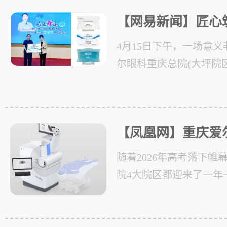
【网易新闻】匠心
—爱尔眼科重庆周奇
4月15日下午，一场意
CL近视手术量突破1
尔眼科重庆总院(大坪院区
式圆满举行
医院隆重举行。瑞士ST
理邓璇女士亲临现场，
【凤凰网】重庆爱
秒SMILE pro
随着2026年高考落下帷
线，智能化散光矫
院4大院区都迎来了一年
潮。继全飞秒SMILE pr
透镜扫描”的舒适体验成