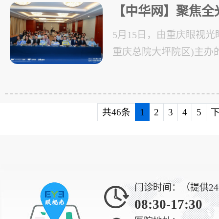
【中华网】聚焦全
屈光新征程——全
5月15日，由重庆眼视光
阶培训班重庆站圆
重庆总院大坪院区)主办的全光
Plus)屈光手术初阶培
友康年酒店成功举办。
共46条
1
2
3
4
5
门诊时间：（提供2
08:30-17:30