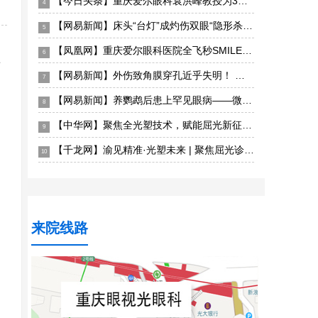
【今日头条】重庆爱尔眼科袁洪峰教授为3岁患儿实施西藏首例儿童眼眶恶性肿瘤手术成功“保命”
4
【网易新闻】床头“台灯”成灼伤双眼“隐形杀手”——重庆眼视光眼科医院深夜接诊电光性眼炎患者
5
【凤凰网】重庆爱尔眼科医院全飞秒SMILE pro散光矫正增强版上线，智能化散光矫正更精准
6
奇
【网易新闻】外伤致角膜穿孔近乎失明！ 重庆眼视光眼科医院紧急角膜移植成功保眼球获光明
7
【网易新闻】养鹦鹉后患上罕见眼病——微孢子虫急性浅层角结膜炎 重庆眼视光眼科医院精准揪出“元凶”
8
【中华网】聚焦全光塑技术，赋能屈光新征程——全光塑屈光手术初阶培训班重庆站圆满落幕
9
【千龙网】渝见精准·光塑未来 | 聚焦屈光诊疗新发展，2026重庆屈光手术学术研讨会圆满落幕
10
来院线路