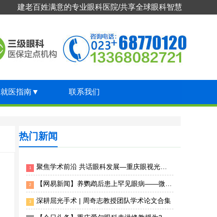
建老百姓满意的专业眼科医院/共享全球眼科智慧
就医指南
▼
联系我们
热门新闻
聚焦学术前沿 共话眼科发展—重庆眼视光眼科医院专家团受邀出席2026年第十届临床眼科大会
1
【网易新闻】养鹦鹉后患上罕见眼病——微孢子虫急性浅层角结膜炎 重庆眼视光眼科医院精准揪出“元凶”
2
深耕屈光手术 | 周奇志教授团队学术论文合集
3