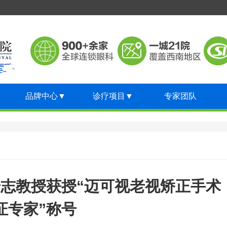
品牌中心
▼
诊疗项目
▼
专家团队
志教授获授“迈可视老视矫正手术
证专家”称号