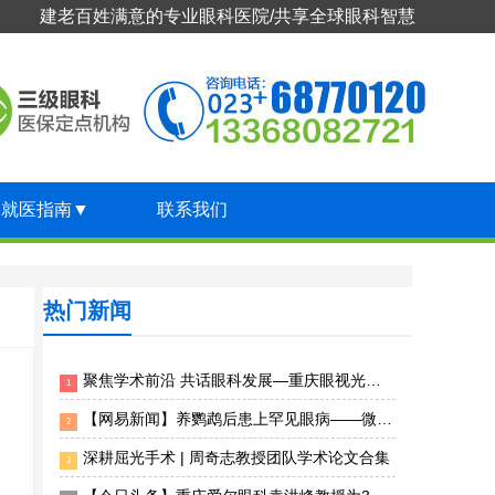
建老百姓满意的专业眼科医院/共享全球眼科智慧
就医指南
▼
联系我们
热门新闻
聚焦学术前沿 共话眼科发展—重庆眼视光眼科医院专家团受邀出席2026年第十届临床眼科大会
1
【网易新闻】养鹦鹉后患上罕见眼病——微孢子虫急性浅层角结膜炎 重庆眼视光眼科医院精准揪出“元凶”
2
深耕屈光手术 | 周奇志教授团队学术论文合集
3