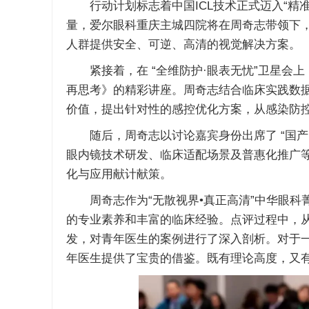
行动计划标志着中国ICL技术正式迈入“精准
量，爱尔眼科重庆主城四院将在周奇志带领下
人群提供安全、可逆、高清的视觉解决方案。
紧接着，在 “全维防护·眼表无忧”卫星会上
再思考》的精彩讲座。周奇志结合临床实践数
价值，提出针对性的感控优化方案，从感染防
随后，周奇志以讨论嘉宾身份出席了 “国产
眼内镜技术研发、临床适配场景及普惠化推广
化与应用献计献策。
周奇志作为“无散视界•真正高清”中华眼科菁英
的专业素养和丰富的临床经验。点评过程中，
发，对青年医生的案例进行了深入剖析。对于
年医生提供了宝贵的借鉴。既有理论高度，又