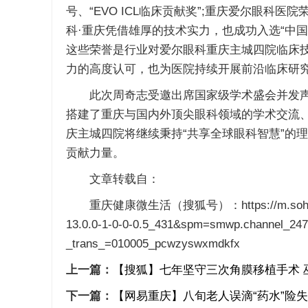
号、“EVO ICL临床贡献奖”;重庆爱尔眼科医院荣
科·重庆凭借雄厚的技术实力，也成功入选“中国首批E
这些荣誉是行业对爱尔眼科重庆主城四院临床
力的高度认可，也为医院持续开展前沿临床研
此次周奇志受邀出席国家级学术盛会并发声
搭建了重庆与国内外顶尖眼科领域的学术交流
庆主城四院将继续秉持“共享全球眼科智慧”的
贡献力量。
文章转载自：
重庆健康微生活（搜狐号）：https://m.sohu.com/a
13.0.0-1-0-0-0.5_431&spm=smwp.channel_24
_trans_=010005_pcwzyswxmdkfx
上一篇：
【搜狐】七年坚守三次角膜移植手术 
下一篇：
【网易重庆】八旬老人误滴“药水”险