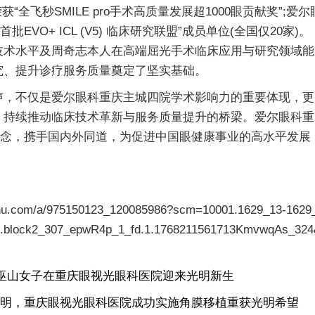
获“全飞秒SMILE pro手术高质量发展超1000眼贡献奖”;爱尔
VO+ ICL (V5) 临床研究联盟”成员单位(全国仅20家)。
技术水平及周奇志本人在高端屈光手术临床应用与研究领域能
究、提升诊疗服务质量奠定了坚实基础。
，不仅是爱尔眼科重庆主城四院学术影响力的重要体现，更
、持续推动临床技术革新与服务质量提升的桥梁。爱尔眼科重
理念，携手国内外同道，为促进中国眼健康事业的高水平发展
/975150123_120085986?scm=10001.1629_13-1629
7.block2_307_epwR4p_1_fd.1.1768211561713KmvwqAs_32
巫山女子在重庆眼视光眼科医院迎来光明新生
失明，重庆眼视光眼科医院成功实施角膜移植重获光明希望