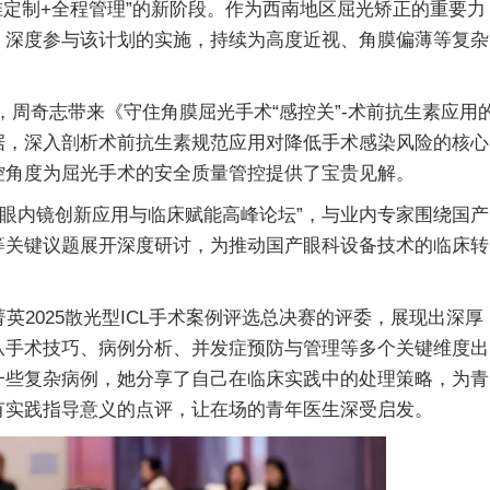
定制+全程管理”的新阶段。作为西南地区屈光矫正的重要力
，深度参与该计划的实施，持续为高度近视、角膜偏薄等复杂
，周奇志带来《守住角膜屈光手术“感控关”-术前抗生素应用
据，深入剖析术前抗生素规范应用对降低手术感染风险的核心
控角度为屈光手术的安全质量管控提供了宝贵见解。
眼内镜创新应用与临床赋能高峰论坛”，与业内专家围绕国产
等关键议题展开深度研讨，为推动国产眼科设备技术的临床转
2025散光型ICL手术案例评选总决赛的评委，展现出深厚
从手术技巧、病例分析、并发症预防与管理等多个关键维度出
一些复杂病例，她分享了自己在临床实践中的处理策略，为青
有实践指导意义的点评，让在场的青年医生深受启发。