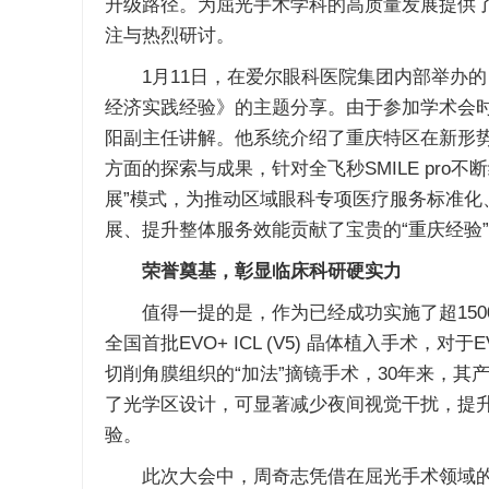
升级路径。为屈光手术学科的高质量发展提供了
注与热烈研讨。
1月11日，在爱尔眼科医院集团内部举办的 “S
经济实践经验》的主题分享。由于参加学术会
阳副主任讲解。他系统介绍了重庆特区在新形
方面的探索与成果，针对全飞秒SMILE pr
展”模式，为推动区域眼科专项医疗服务标准
展、提升整体服务效能贡献了宝贵的“重庆经验
荣誉奠基，彰显临床科研硬实力
值得一提的是，作为已经成功实施了超15000例
全国首批EVO+ ICL (V5) 晶体植入手术，对于
切削角膜组织的“加法”摘镜手术，30年来，其产品不断迭
了光学区设计，可显著减少夜间视觉干扰，提
验。
此次大会中，周奇志凭借在屈光手术领域的深厚造诣