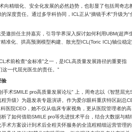
术向精细化、安全化发展的必然趋势，也彰显了包括周奇志
深度责任。通过多学科协同，ICL正从“摘镜手术”升级为“
受邀担任主持嘉宾，引导学界深入探讨如何利用UBM(超声
化、拱高预测模型构建、散光型ICL(Toric ICL)轴位稳定
CL术前检查“金标准”之一，是ICL高质量发展路径的重要指
们这一代屈光医生的责任。”
经验
术SMILE pro高质量发展论坛” 上，周奇志以《智慧屈光
的全流程升级》为题发表专题演讲。作为爱尔眼科重庆特区副总C
眼科医院CEO，她不仅从临床专家视角，更从医院管理者的高
了如何借助SMILE pro等先进技术平台，结合大数据与精
化手术方案设计到术后全程关怀服务的全流程精细运营管理的