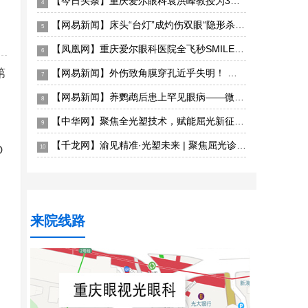
【今日头条】重庆爱尔眼科袁洪峰教授为3岁患儿实施西藏首例儿童眼眶恶性肿瘤手术成功“保命”
4
【网易新闻】床头“台灯”成灼伤双眼“隐形杀手”——重庆眼视光眼科医院深夜接诊电光性眼炎患者
5
【凤凰网】重庆爱尔眼科医院全飞秒SMILE pro散光矫正增强版上线，智能化散光矫正更精准
6
第
【网易新闻】外伤致角膜穿孔近乎失明！ 重庆眼视光眼科医院紧急角膜移植成功保眼球获光明
7
【网易新闻】养鹦鹉后患上罕见眼病——微孢子虫急性浅层角结膜炎 重庆眼视光眼科医院精准揪出“元凶”
8
【中华网】聚焦全光塑技术，赋能屈光新征程——全光塑屈光手术初阶培训班重庆站圆满落幕
9
【千龙网】渝见精准·光塑未来 | 聚焦屈光诊疗新发展，2026重庆屈光手术学术研讨会圆满落幕
O
10
来院线路