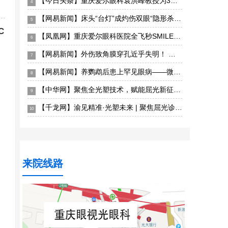
【今日头条】重庆爱尔眼科袁洪峰教授为3岁患儿实施西藏首例儿童眼眶恶性肿瘤手术成功“保命”
4
【网易新闻】床头“台灯”成灼伤双眼“隐形杀手”——重庆眼视光眼科医院深夜接诊电光性眼炎患者
5
C
【凤凰网】重庆爱尔眼科医院全飞秒SMILE pro散光矫正增强版上线，智能化散光矫正更精准
6
【网易新闻】外伤致角膜穿孔近乎失明！ 重庆眼视光眼科医院紧急角膜移植成功保眼球获光明
7
【网易新闻】养鹦鹉后患上罕见眼病——微孢子虫急性浅层角结膜炎 重庆眼视光眼科医院精准揪出“元凶”
8
【中华网】聚焦全光塑技术，赋能屈光新征程——全光塑屈光手术初阶培训班重庆站圆满落幕
9
【千龙网】渝见精准·光塑未来 | 聚焦屈光诊疗新发展，2026重庆屈光手术学术研讨会圆满落幕
10
来院线路