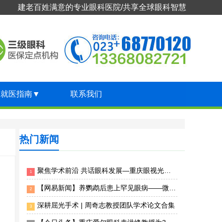
建老百姓满意的专业眼科医院/共享全球眼科智慧
就医指南
▼
联系我们
热门新闻
聚焦学术前沿 共话眼科发展—重庆眼视光眼科医院专家团受邀出席2026年第十届临床眼科大会
1
【网易新闻】养鹦鹉后患上罕见眼病——微孢子虫急性浅层角结膜炎 重庆眼视光眼科医院精准揪出“元凶”
2
深耕屈光手术 | 周奇志教授团队学术论文合集
3