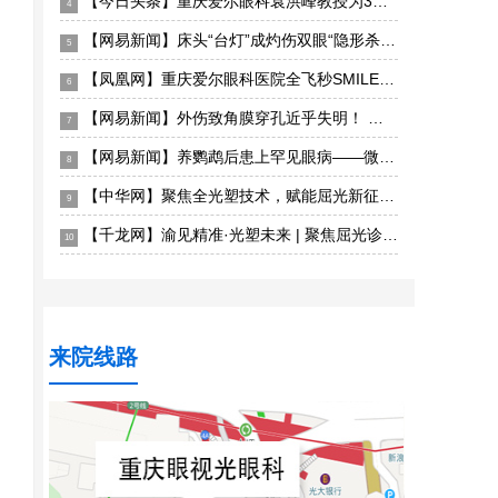
【今日头条】重庆爱尔眼科袁洪峰教授为3岁患儿实施西藏首例儿童眼眶恶性肿瘤手术成功“保命”
4
【网易新闻】床头“台灯”成灼伤双眼“隐形杀手”——重庆眼视光眼科医院深夜接诊电光性眼炎患者
5
【凤凰网】重庆爱尔眼科医院全飞秒SMILE pro散光矫正增强版上线，智能化散光矫正更精准
6
【网易新闻】外伤致角膜穿孔近乎失明！ 重庆眼视光眼科医院紧急角膜移植成功保眼球获光明
7
【网易新闻】养鹦鹉后患上罕见眼病——微孢子虫急性浅层角结膜炎 重庆眼视光眼科医院精准揪出“元凶”
8
【中华网】聚焦全光塑技术，赋能屈光新征程——全光塑屈光手术初阶培训班重庆站圆满落幕
9
【千龙网】渝见精准·光塑未来 | 聚焦屈光诊疗新发展，2026重庆屈光手术学术研讨会圆满落幕
10
来院线路