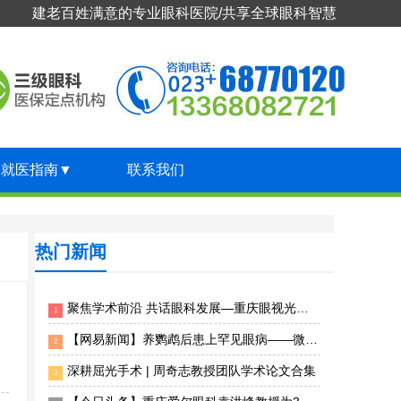
建老百姓满意的专业眼科医院/共享全球眼科智慧
就医指南
▼
联系我们
热门新闻
聚焦学术前沿 共话眼科发展—重庆眼视光眼科医院专家团受邀出席2026年第十届临床眼科大会
1
【网易新闻】养鹦鹉后患上罕见眼病——微孢子虫急性浅层角结膜炎 重庆眼视光眼科医院精准揪出“元凶”
2
深耕屈光手术 | 周奇志教授团队学术论文合集
3