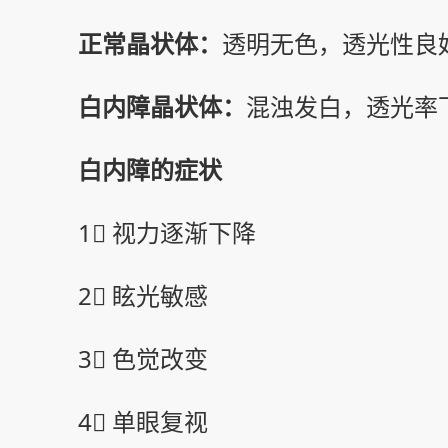
正常晶状体：
透明无色，透光性良
白内障晶状体：
混浊发白，透光率下降
白内障的症状
1⃣ 视力逐渐下降
2⃣ 眩光敏感
3⃣ 色觉改变
4⃣ 单眼复视